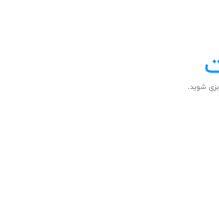
ت
زی شوید.