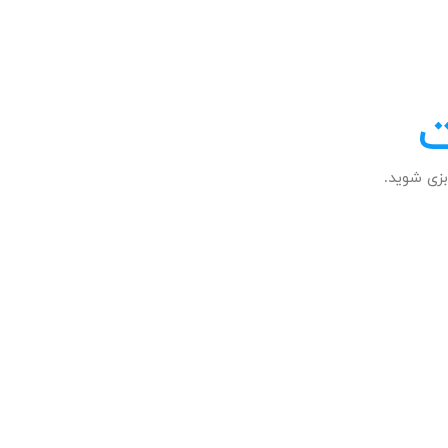
ت
زی شوید.